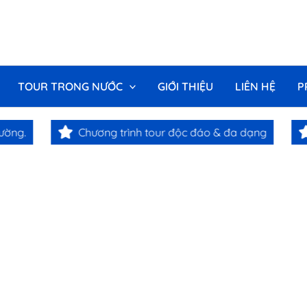
TOUR TRONG NƯỚC
GIỚI THIỆU
LIÊN HỆ
P
ường.
Chương trình tour độc đáo & đa dạng