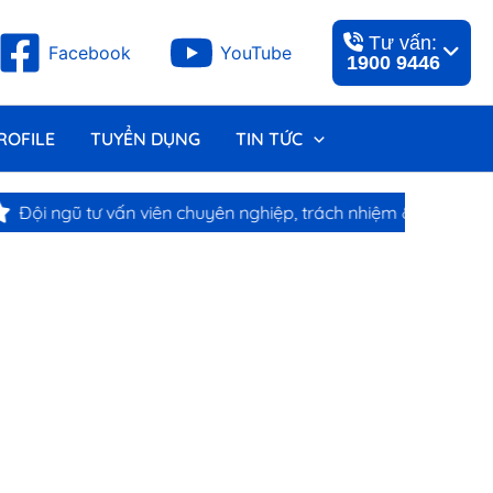
Tư vấn:
Facebook
YouTube
1900 9446
ROFILE
TUYỂN DỤNG
TIN TỨC
Đội ngũ tư vấn viên chuyên nghiệp, trách nhiệm & tận tâm