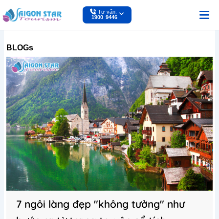
Nhảy
Tư vấn:
tới
1900 9446
nội
dung
BLOGs
7 ngôi làng đẹp "không tưởng" như