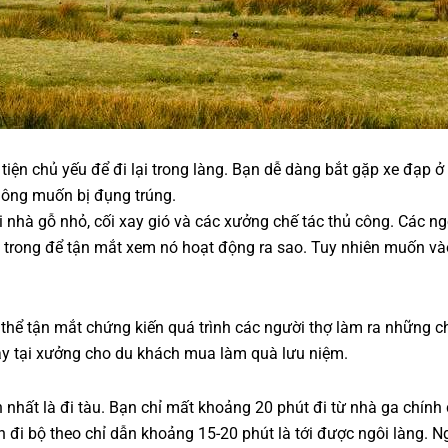
iện chủ yếu để đi lại trong làng. Bạn dễ dàng bắt gặp xe đạp ở
hông muốn bị đụng trúng.
nhà gỗ nhỏ, cối xay gió và các xưởng chế tác thủ công. Các n
n trong để tận mắt xem nó hoạt động ra sao. Tuy nhiên muốn và
ó thể tận mắt chứng kiến quá trình các người thợ làm ra những 
y tại xưởng cho du khách mua làm quà lưu niệm.
 nhất là đi tàu. Bạn chỉ mất khoảng 20 phút đi từ nhà ga chính
ần đi bộ theo chỉ dẫn khoảng 15-20 phút là tới được ngôi làng. N