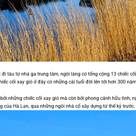
 tàu từ nhà ga trung tâm, ngôi làng có tổng cộng 13 chiếc cối x
c cối xay gió ở đây có những cái tuổi đời lên tới hơn 300 năm,
bởi những chiếc cối xay gió mà còn bởi phong cảnh hữu tình, ng
ống của Hà Lan, qua những ngôi nhà cổ xây dựng từ thế kỷ trước.