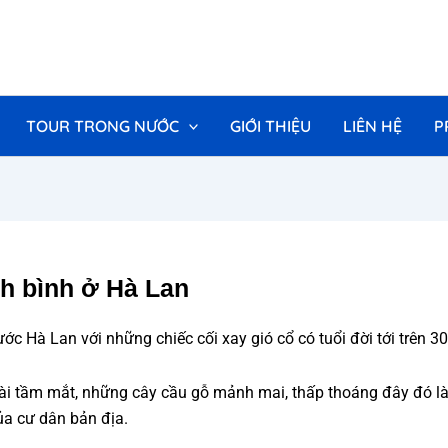
TOUR TRONG NƯỚC
GIỚI THIỆU
LIÊN HỆ
P
nh bình ở Hà Lan
c Hà Lan với những chiếc cối xay gió cổ có tuổi đời tới trên 3
dài tầm mắt, những cây cầu gỗ mảnh mai, thấp thoáng đây đó l
ủa cư dân bản địa.