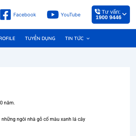
Tư vấn:
Facebook
YouTube
1900 9446
ROFILE
TUYỂN DỤNG
TIN TỨC
00 năm.
à những ngôi nhà gỗ cổ màu xanh lá cây