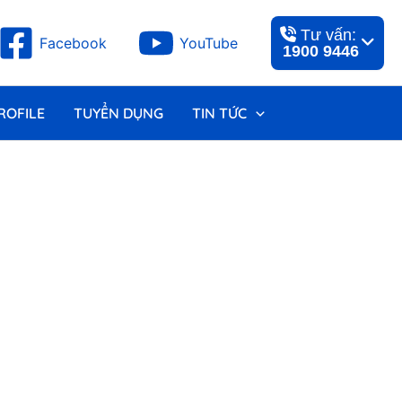
Tư vấn:
Facebook
YouTube
1900 9446
ROFILE
TUYỂN DỤNG
TIN TỨC