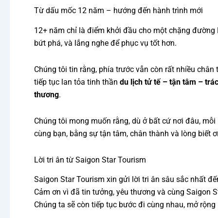
Từ dấu mốc 12 năm – hướng đến hành trình mới
12+ năm chỉ là điểm khởi đầu cho một chặng đường lớn
bứt phá, và lắng nghe để phục vụ tốt hơn.
Chúng tôi tin rằng, phía trước vẫn còn rất nhiều ch
tiếp tục lan tỏa tinh thần
du lịch tử tế – tận tâm – tr
thương
.
Chúng tôi mong muốn rằng, dù ở bất cứ nơi đâu, mỗ
cùng bạn, bằng sự tận tâm, chân thành và lòng biết ơ
Lời tri ân từ Saigon Star Tourism
Saigon Star Tourism xin gửi lời tri ân sâu sắc nhất 
Cảm ơn vì đã tin tưởng, yêu thương và cùng Saigon S
Chúng ta sẽ còn tiếp tục bước đi cùng nhau, mở rộng