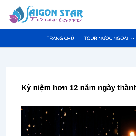
Nhảy
tới
nội
dung
TRANG CHỦ
TOUR NƯỚC NGOÀI
Kỷ niệm hơn 12 năm ngày thành