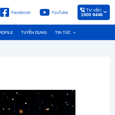
Tư vấn:
Facebook
YouTube
1900 9446
ROFILE
TUYỂN DỤNG
TIN TỨC